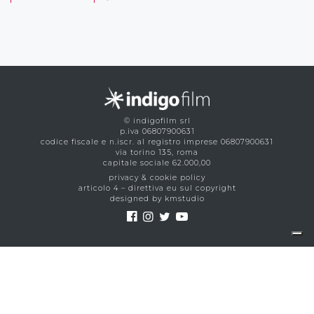
© indigofilm srl
p.iva 06807900631
codice fiscale e n.iscr. al registro imprese 06807900631
via torino 135, roma
capitale sociale 62.000,00
privacy & cookie policy
articolo 4 – direttiva eu sul copyright
designed by kmstudio