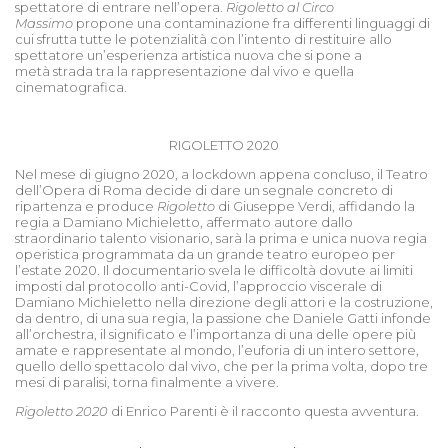
spettatore di entrare nell’opera.
Rigoletto al Circo
Massimo
propone una contaminazione fra differenti linguaggi di
cui sfrutta tutte le potenzialit
à
con l
’
intento di restituire allo
spettatore un
’
esperienza artistica nuova che si pone a
met
à
strada tra la rappresentazione dal vivo e quella
cinematografica.
RIGOLETTO 2020
Nel mese di giugno 2020, a lockdown appena concluso, il Teatro
dell’Opera di Roma decide di dare un segnale concreto di
ripartenza e produce
Rigoletto
di Giuseppe Verdi, affidando la
regia a Damiano Michieletto, affermato autore dallo
straordinario talento visionario, sarà la prima e unica nuova regia
operistica programmata da un grande teatro europeo per
l’estate
2020.
Il documentario svela le difficolt
à
dovute ai limiti
imposti dal protocollo anti-Covid, l’approccio viscerale di
Damiano Michieletto nella direzione degli attori e la costruzione,
da dentro, di una sua regia, la passione che Daniele Gatti infonde
all
’
orchestra, il significato e l
’
importanza di una delle opere più
amate e rappresentate al mondo, l’euforia di un intero settore,
quello dello spettacolo dal vivo, che per la prima volta, dopo tre
mesi di paralisi, torna finalmente a vivere.
Rigoletto 2020
di Enrico Parenti è il racconto questa avventura.