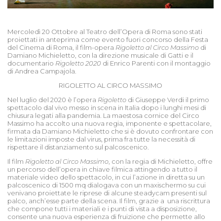
Mercoledì 20 Ottobre al Teatro dell’Opera di Roma sono stati
proiettati in anteprima come evento fuori concorso della Festa
del Cinema di Roma, il film-opera
Rigoletto al Circo Massimo
di
Damiano Michieletto, con la direzione musicale di Gatti e il
documentario
Rigoletto 2020
di Enrico Parenti con il montaggio
di Andrea Campajola.
RIGOLETTO AL CIRCO MASSIMO
Nel luglio del 2020 è
l’
opera
Rigoletto
di Giuseppe Verdi il primo
spettacolo dal vivo messo in scena in Italia dopo i lunghi mesi di
chiusura legati alla pandemia. La maestosa cornice del Circo
Massimo ha accolto una nuova regia, imponente e spettacolare,
firmata da Damiano Michieletto che si è dovuto confrontare con
le limitazioni imposte dal virus, prima fra tutte la necessit
à
di
rispettare il distanziamento sul palcoscenico.
Il film
Rigoletto al Circo Massimo
, con la regia di Michieletto, offre
un percorso dell
’
opera in chiave filmica attingendo a tutto il
materiale video dello spettacolo, in cui l
’
azione in diretta su un
palcoscenico di 1500 mq dialogava con un maxischermo su cui
venivano proiettate le riprese di alcune steadycam presenti sul
palco, anch’esse parte della scena. Il film, grazie a una riscrittura
che compone tutti i materiali e i punti di vista a disposizione,
consente una nuova esperienza di fruizione che permette allo