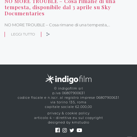
NO MORE TROUBLE – Cosa rimane di una
tempesta, disponibile dal 3 aprile su Sky
Documentaries
NO MORE TROUBLE – Cosa rimane di una tempesta,…
LEGGI TUTTO
© indigofilm srl
p.iva 06807900631
codice fiscale e n.iscr. al registro imprese 06807900631
via torino 135, roma
capitale sociale 62.000,00
privacy & cookie policy
articolo 4 – direttiva eu sul copyright
designed by kmstudio