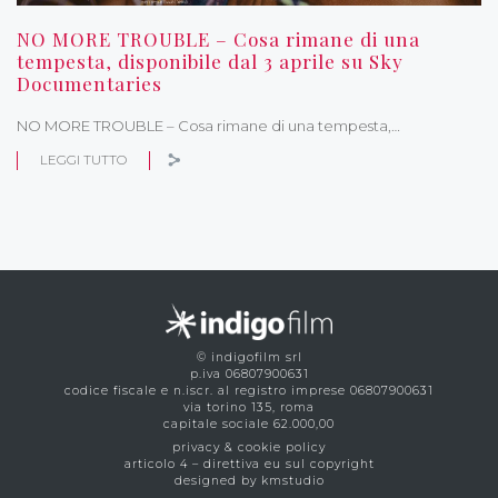
NO MORE TROUBLE – Cosa rimane di una
tempesta, disponibile dal 3 aprile su Sky
Documentaries
NO MORE TROUBLE – Cosa rimane di una tempesta,…
LEGGI TUTTO
© indigofilm srl
p.iva 06807900631
codice fiscale e n.iscr. al registro imprese 06807900631
via torino 135, roma
capitale sociale 62.000,00
privacy & cookie policy
articolo 4 – direttiva eu sul copyright
designed by kmstudio