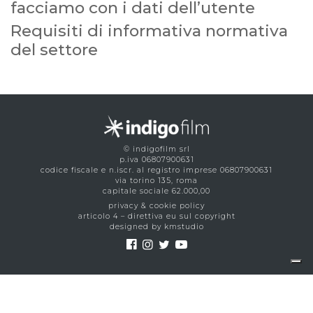
facciamo con i dati dell’utente
Requisiti di informativa normativa
del settore
© indigofilm srl
p.iva 06807900631
codice fiscale e n.iscr. al registro imprese 06807900631
via torino 135, roma
capitale sociale 62.000,00
privacy & cookie policy
articolo 4 – direttiva eu sul copyright
designed by kmstudio