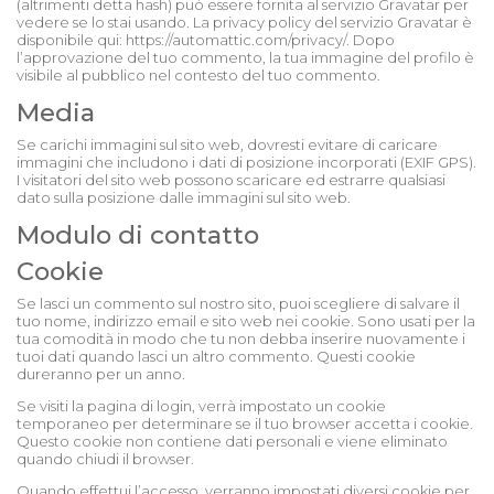
(altrimenti detta hash) può essere fornita al servizio Gravatar per
vedere se lo stai usando. La privacy policy del servizio Gravatar è
disponibile qui: https://automattic.com/privacy/. Dopo
l’approvazione del tuo commento, la tua immagine del profilo è
visibile al pubblico nel contesto del tuo commento.
Media
Se carichi immagini sul sito web, dovresti evitare di caricare
immagini che includono i dati di posizione incorporati (EXIF GPS).
I visitatori del sito web possono scaricare ed estrarre qualsiasi
dato sulla posizione dalle immagini sul sito web.
Modulo di contatto
Cookie
Se lasci un commento sul nostro sito, puoi scegliere di salvare il
tuo nome, indirizzo email e sito web nei cookie. Sono usati per la
tua comodità in modo che tu non debba inserire nuovamente i
tuoi dati quando lasci un altro commento. Questi cookie
dureranno per un anno.
Se visiti la pagina di login, verrà impostato un cookie
temporaneo per determinare se il tuo browser accetta i cookie.
Questo cookie non contiene dati personali e viene eliminato
quando chiudi il browser.
Quando effettui l’accesso, verranno impostati diversi cookie per