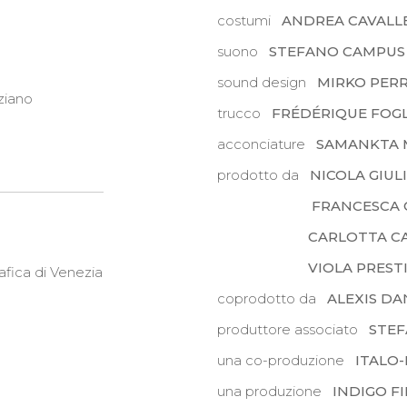
costumi
ANDREA CAVALL
suono
STEFANO CAMPUS
sound design
MIRKO PERR
ziano
trucco
FRÉDÉRIQUE FOGL
acconciature
SAMANKTA 
prodotto da
NICOLA GIUL
FRANCESCA 
CARLOTTA CAL
VIOLA PRESTIE
afica di Venezia
coprodotto da
ALEXIS D
produttore associato
STEF
una co-produzione
ITALO
una produzione
INDIGO F