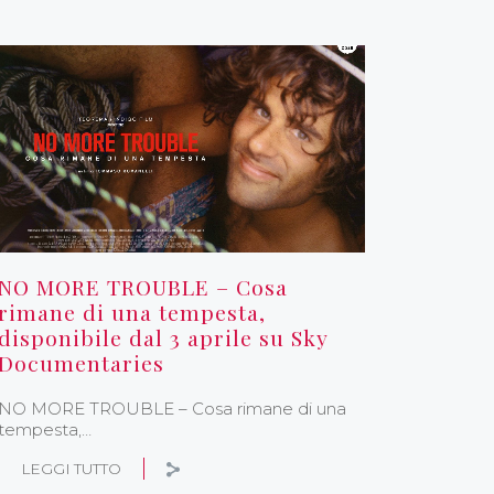
NO MORE TROUBLE – Cosa
rimane di una tempesta,
disponibile dal 3 aprile su Sky
Documentaries
NO MORE TROUBLE – Cosa rimane di una
tempesta,…
LEGGI TUTTO