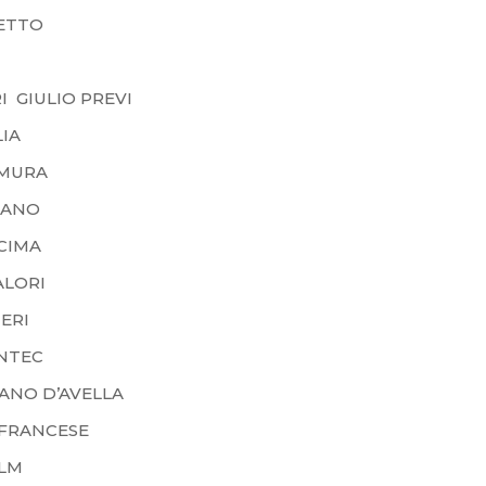
ETTO
I GIULIO PREVI
IA
MURA
IANO
CIMA
ORI
RI
ANTEC
ANO D’AVELLA
-FRANCESE
ILM