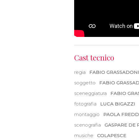
Cast tecnico
regia
FABIO GRASSADON
soggetto
FABIO GRASSA
sceneggiatura
FABIO GRA
fotografia
LUCA BIGAZZI
montaggio
PAOLA FREDD
scenografia
GASPARE DE 
musiche
COLAPESCE