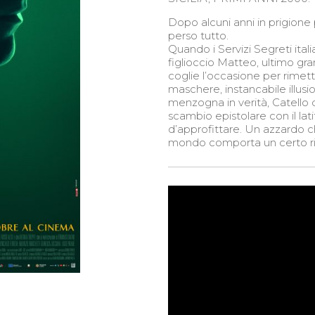
Dopo alcuni anni in prigione 
perso tutto.
Quando i Servizi Segreti itali
figlioccio Matteo, ultimo gra
coglie l’occasione per rimet
maschere, instancabile illus
menzogna in verità, Catello 
scambio epistolare con il lat
d’approfittare. Un azzardo ch
mondo comporta un certo ri