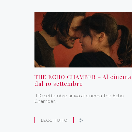
THE ECHO CHAMBER – Al cinema
dal 10 settembre
Il 10 settembre arriva al cinema The Echo
Chamber,…
LEGGI TUTTO