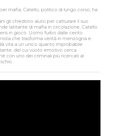
per mafia, Catello, politico di lungo corso, ha
ani gli chiedono aiuto per catturare il suo
nde latitante di mafia in circolazione, Catello
tersi in gioco. Uomo furbo dalle cento
ionista che trasforma verità in menzogna e
dà vita a un unico quanto improbabile
itante, del cui vuoto emotivo cerca
e con uno dei criminali più ricercati al
schio…