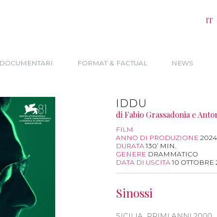
IT
DOCUMENTARI
FORMAT & FACTUAL
NEWS
IDDU
di Fabio Grassadonia e Anto
FILM
ANNO DI PRODUZIONE
2024
DURATA
130’ MIN.
GENERE
DRAMMATICO
DATA DI USCITA
10 OTTOBRE 
Sinossi
SICILIA, PRIMI ANNI 2000.