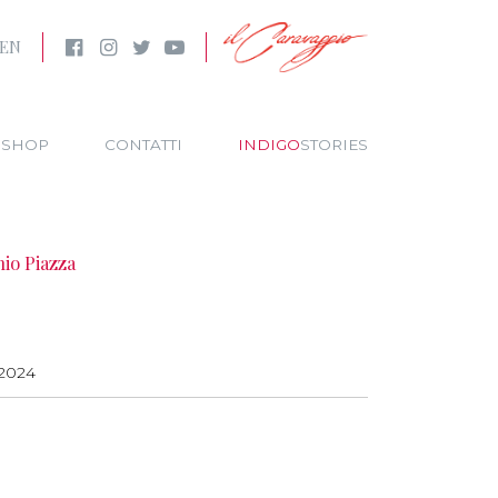
EN
SHOP
CONTATTI
INDIGO
STORIES
nio Piazza
2024