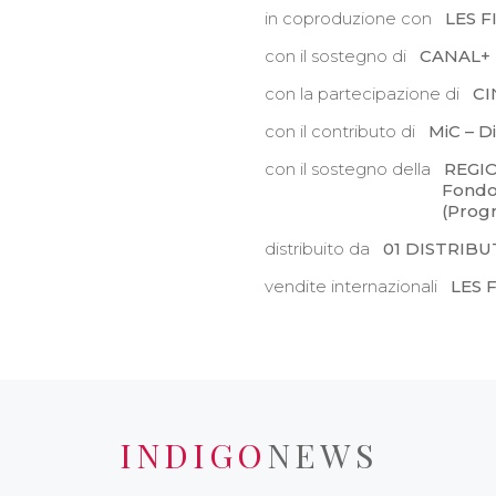
in coproduzione con
LES 
con il sostegno di
CANAL+
con la partecipazione di
CI
con il contributo di
MiC – D
con il sostegno della
REGI
Fondo Regionale 
(Programma FESR
distribuito da
01 DISTRIB
vendite internazionali
LES 
INDIGO
NEWS