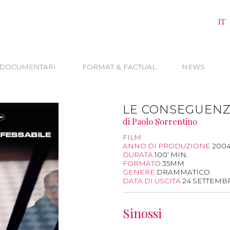
IT
DOCUMENTARI
FORMAT & FACTUAL
NEWS
LE CONSEGUENZ
di Paolo Sorrentino
FILM
ANNO DI PRODUZIONE
200
DURATA
100’ MIN.
FORMATO
35MM
GENERE
DRAMMATICO
DATA DI USCITA
24 SETTEMB
Sinossi