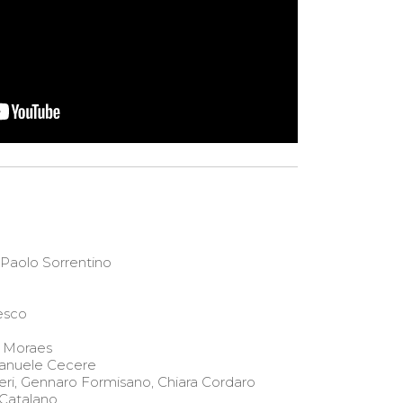
Paolo Sorrentino
esco
a Moraes
anuele Cecere
ieri, Gennaro Formisano, Chiara Cordaro
Catalano