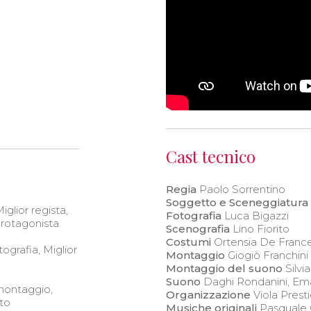
Cast tecnico
Regia
Paolo Sorrentino
Soggetto e Sceneggiatura
glior regista,
Fotografia
Luca Bigazzi
 protagonista
Scenografia
Lino Fiorito
Costumi
Ortensia De Franc
ografia, Miglior
Montaggio
Giogiò Franchini
Montaggio del suono
Silvi
Suono
Daghi Rondanini, Em
 montaggio,
Organizzazione
Viola Prest
sto
Musiche originali
Pasquale 