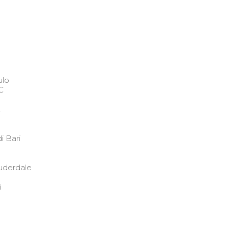
l
ulo
C
k
i Bari
auderdale
i