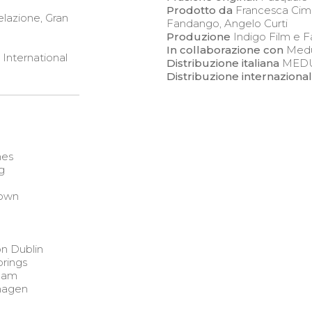
Prodotto da
Francesca Cima
elazione, Gran
Fandango, Angelo Curti
Produzione
Indigo Film e 
In collaborazione con
Medu
a International
Distribuzione
italiana
MED
Distribuzione
internaziona
nes
g
Town
on Dublin
prings
rdam
nhagen