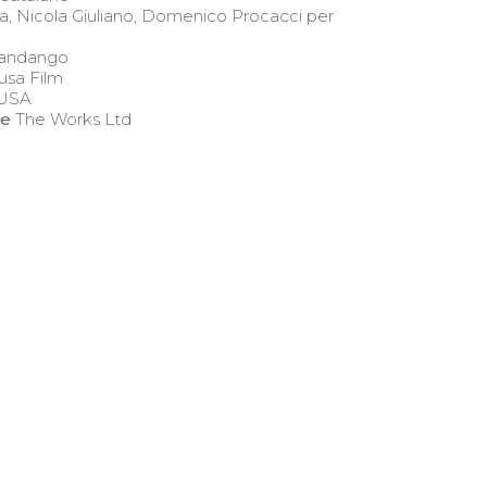
, Nicola Giuliano, Domenico Procacci per
Fandango
sa Film
USA
le
The Works Ltd