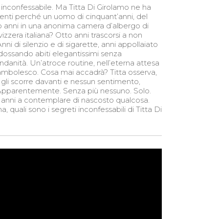
inconfessabile. Ma Titta Di Girolamo ne ha
menti perché un uomo di cinquant’anni, del
o anni in una anonima camera d’albergo di
izzera italiana? Otto anni trascorsi a non
i di silenzio e di sigarette, anni appollaiato
, indossando abiti elegantissimi senza
danità. Un’atroce routine, nell’eterna attesa
mbolesco. Cosa mai accadrà? Titta osserva,
e gli scorre davanti e nessun sentimento,
Apparentemente. Senza più nessuno. Solo.
anni a contemplare di nascosto qualcosa.
uali sono i segreti inconfessabili di Titta Di