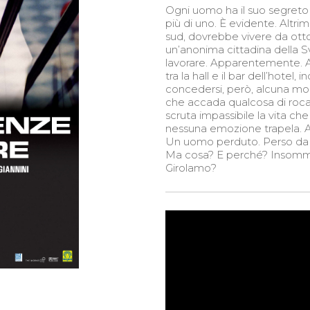
Ogni uomo ha il suo segreto 
più di uno. È evidente. Altri
sud, dovrebbe vivere da ott
un’anonima cittadina della Sv
lavorare. Apparentemente. Ann
tra la hall e il bar dell’hotel
concedersi, però, alcuna mon
che accada qualcosa di roca
scruta impassibile la vita ch
nessuna emozione trapela. 
Un uomo perduto. Perso da 
Ma cosa? E perché? Insomma, q
Girolamo?