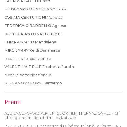
FABRIZIA SACCHI
Priora
HILDEGARD DE STEFANO
Laura
COSIMA CENTURIONI
Marietta
FEDERICA GIRARDELLO
Agnese
REBECCA ANTONACI
Caterina
CHIARA SACCO
Maddalena
MIKO JARRY
Re di Danimarca
e con la partecipazione di
VALENTINA BELLÈ
Elisabetta Parolin
e con la partecipazione di
STEFANO ACCORSI
Sanfermo
Premi
AUDIENCE AWARD PER IL MIGLIOR FILM INTERNAZIONALE - 61º
Chicago International Film Festival 2025
PRIX DU PUBLIC - Rencontres du Cinéma Italien à Toulouse 2025