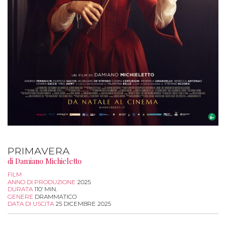
PRIMAVERA
di Damiano Michieletto
FILM
ANNO DI PRODUZIONE
2025
DURATA
110’ MIN.
GENERE
DRAMMATICO
DATA DI USCITA
25 DICEMBRE 2025