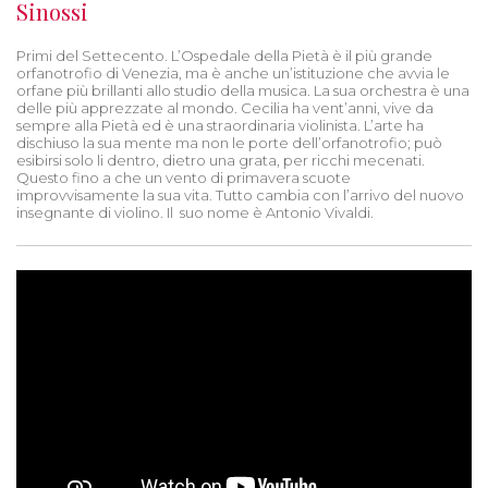
Sinossi
Primi del Settecento. L’Ospedale della Pietà è il più grande
orfanotrofio di Venezia, ma è anche un’istituzione che avvia le
orfane più brillanti allo studio della musica. La sua orchestra è una
delle più apprezzate al mondo. Cecilia ha vent’anni, vive da
sempre alla Pietà ed è una straordinaria violinista. L’arte ha
dischiuso la sua mente ma non le porte dell’orfanotrofio; può
esibirsi solo li dentro, dietro una grata, per ricchi mecenati.
Questo fino a che un vento di primavera scuote
improvvisamente la sua vita. Tutto cambia con l’arrivo del nuovo
insegnante di violino. Il suo nome è Antonio Vivaldi.