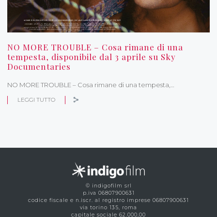
NO MORE TROUBLE – Cosa rimane di una
tempesta, disponibile dal 3 aprile su Sky
Documentaries
NO MORE TROUBLE – Cosa rimane di una tempesta,…
LEGGI TUTTO
© indigofilm srl
p.iva 06807900631
codice fiscale e n.iscr. al registro imprese 06807900631
via torino 135, roma
capitale sociale 62.000,00