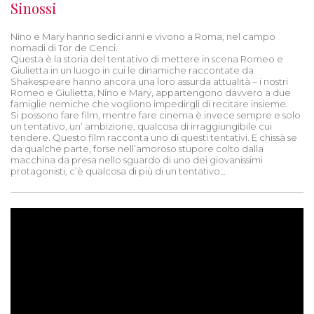
Sinossi
Nino e Mary hanno sedici anni e vivono a Roma, nel campo
nomadi di Tor de Cenci.
Questa è la storia del tentativo di mettere in scena Romeo e
Giulietta in un luogo in cui le dinamiche raccontate da
Shakespeare hanno ancora una loro assurda attualità – i nostri
Romeo e Giulietta, Nino e Mary, appartengono davvero a due
famiglie nemiche che vogliono impedirgli di recitare insieme.
Si possono fare film, mentre fare cinema è invece sempre e solo
un tentativo, un’ ambizione, qualcosa di irraggiungibile cui
tendere. Questo film racconta uno di questi tentativi. E chissà se
da qualche parte, forse nell’amoroso stupore colto dalla
macchina da presa nello sguardo di uno dei giovanissimi
protagonisti, c’è qualcosa di più di un tentativo…