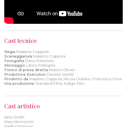
Cast tecnico
Regia
Massimo Coppola
Sceneggiatura
Massimo Coppola
Fotografia
Daria D'Antonio
Montaggio
Latino Pellegrini
Fonico di presa diretta
Matteo Olivari
Produttore Esecutivo
Daniele Gentili
Prodotto da
Massimo Coppola, Nicola Giuliano, Francesca Cima
Una produzione
Standard Films, Indigo Film
Cast artistico
Nino Smith
Mary Monrovich
Hasib Omerovic