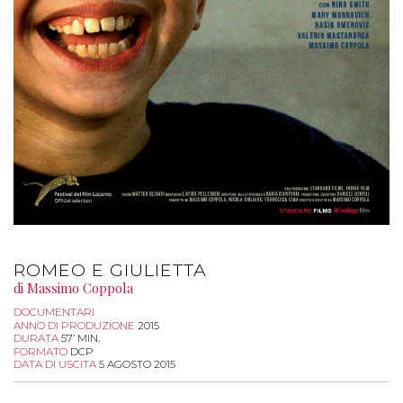
ROMEO E GIULIETTA
di Massimo Coppola
DOCUMENTARI
ANNO DI PRODUZIONE
2015
DURATA
57’ MIN.
FORMATO
DCP
DATA DI USCITA
5 AGOSTO 2015