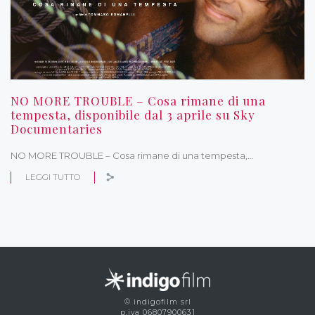
NO MORE TROUBLE – Cosa rimane di una
tempesta, disponibile dal 3 aprile su Sky
Documentaries
NO MORE TROUBLE – Cosa rimane di una tempesta,…
LEGGI TUTTO
© indigofilm srl
p.iva 06807900631