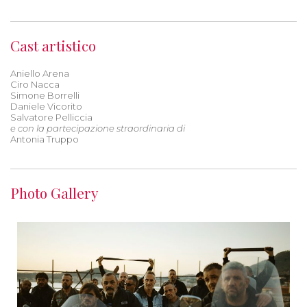
Cast artistico
Aniello Arena
Ciro Nacca
Simone Borrelli
Daniele Vicorito
Salvatore Pelliccia
e con la partecipazione straordinaria di
Antonia Truppo
Photo Gallery