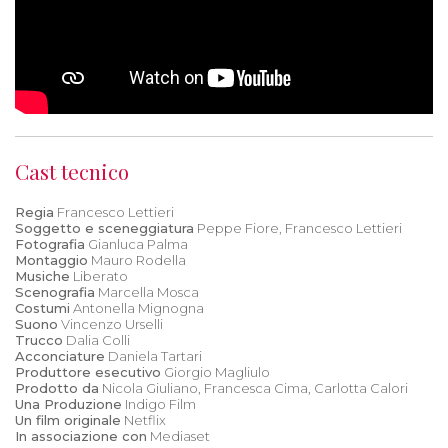
Cast tecnico
Regia
Francesco Lettieri
Soggetto e sceneggiatura
Peppe Fiore, Francesco Lettieri
Fotografia
Gianluca Palma
Montaggio
Mauro Rodella
Musiche
Liberato
Scenografia
Marcella Mosca
Costumi
Antonella Mignogna
Suono
Vincenzo Urselli
Trucco
Dalia Colli
Acconciature
Daniela Tartari
Produttore esecutivo
Giorgio Magliulo
Prodotto da
Nicola Giuliano, Francesca Cima, Carlotta Calori
Una Produzione
Indigo Film
Un film originale
Netflix
In associazione con
Mediaset