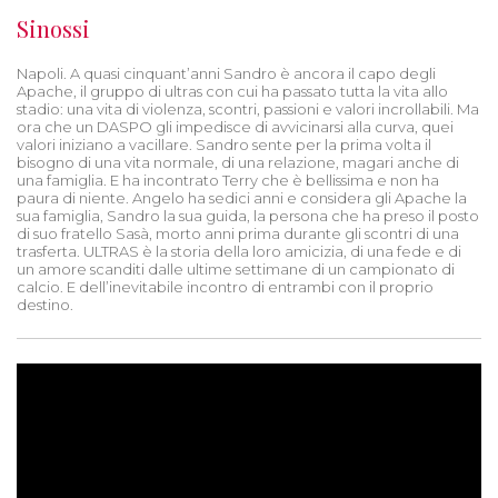
Sinossi
Napoli. A quasi cinquant’anni Sandro è ancora il capo degli
Apache, il gruppo di ultras con cui ha passato tutta la vita allo
stadio: una vita di violenza, scontri, passioni e valori incrollabili. Ma
ora che un DASPO gli impedisce di avvicinarsi alla curva, quei
valori iniziano a vacillare. Sandro sente per la prima volta il
bisogno di una vita normale, di una relazione, magari anche di
una famiglia. E ha incontrato Terry che è bellissima e non ha
paura di niente. Angelo ha sedici anni e considera gli Apache la
sua famiglia, Sandro la sua guida, la persona che ha preso il posto
di suo fratello Sasà, morto anni prima durante gli scontri di una
trasferta. ULTRAS è la storia della loro amicizia, di una fede e di
un amore scanditi dalle ultime settimane di un campionato di
calcio. E dell’inevitabile incontro di entrambi con il proprio
destino.