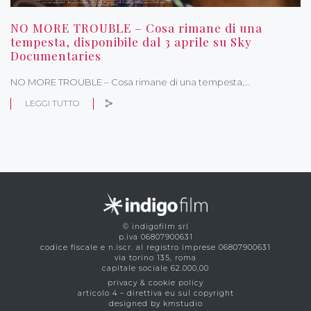
NO MORE TROUBLE – Cosa rimane di una
tempesta, disponibile dal 3 aprile su Sky
Documentaries
NO MORE TROUBLE – Cosa rimane di una tempesta,…
LEGGI TUTTO
© indigofilm srl
p.iva 06807900631
codice fiscale e n.iscr. al registro imprese 06807900631
via torino 135, roma
capitale sociale 62.000,00
privacy & cookie policy
articolo 4 – direttiva eu sul copyright
designed by kmstudio