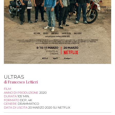
ULTRAS
di Francesco Lettieri
FILM
ANNO DI PRODUZIONE
2020
DURATA
105’ MIN.
FORMATO
DCP, 4K
GENERE
DRAMMATICO
DATA DI USCITA
20 MARZO 2020 SU NETFLIX