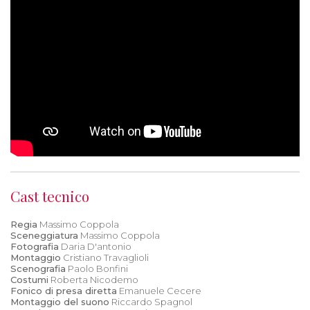
Cast tecnico
Regia
Massimo Coppola
Sceneggiatura
Massimo Coppola
Fotografia
Daria D'antonio
Montaggio
Cristiano Travaglioli
Scenografia
Paolo Bonfini
Costumi
Roberta Nicodemo
Fonico di presa diretta
Emanuele Cecere
Montaggio del suono
Riccardo Spagnol