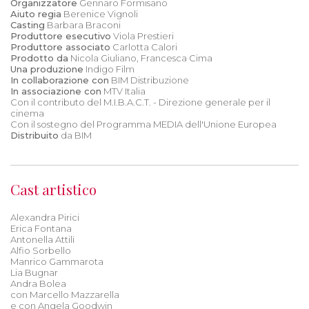
Organizzatore
Gennaro Formisano
Aiuto regia
Berenice Vignoli
Casting
Barbara Braconi
Produttore esecutivo
Viola Prestieri
Produttore associato
Carlotta Calori
Prodotto da
Nicola Giuliano, Francesca Cima
Una produzione
Indigo Film
In collaborazione con
BIM Distribuzione
In associazione con
MTV Italia
Con il contributo del M.I.B.A.C.T. - Direzione generale per il
cinema
Con il sostegno del Programma MEDIA dell'Unione Europea
Distribuito
da BIM
Cast artistico
Alexandra Pirici
Erica Fontana
Antonella Attili
Alfio Sorbello
Manrico Gammarota
Lia Bugnar
Andra Bolea
con Marcello Mazzarella
e con Angela Goodwin