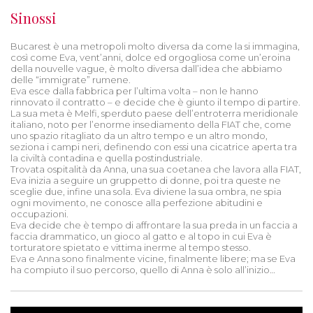
Sinossi
Bucarest è una metropoli molto diversa da come la si immagina,
così come Eva, vent’anni, dolce ed orgogliosa come un’eroina
della nouvelle vague, è molto diversa dall’idea che abbiamo
delle “immigrate” rumene.
Eva esce dalla fabbrica per l’ultima volta – non le hanno
rinnovato il contratto – e decide che è giunto il tempo di partire.
La sua meta è Melfi, sperduto paese dell’entroterra meridionale
italiano, noto per l’enorme insediamento della FIAT che, come
uno spazio ritagliato da un altro tempo e un altro mondo,
seziona i campi neri, definendo con essi una cicatrice aperta tra
la civiltà contadina e quella postindustriale.
Trovata ospitalità da Anna, una sua coetanea che lavora alla FIAT,
Eva inizia a seguire un gruppetto di donne, poi tra queste ne
sceglie due, infine una sola. Eva diviene la sua ombra, ne spia
ogni movimento, ne conosce alla perfezione abitudini e
occupazioni.
Eva decide che è tempo di affrontare la sua preda in un faccia a
faccia drammatico, un gioco al gatto e al topo in cui Eva è
torturatore spietato e vittima inerme al tempo stesso.
Eva e Anna sono finalmente vicine, finalmente libere; ma se Eva
ha compiuto il suo percorso, quello di Anna è solo all’inizio…