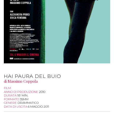
HAI PAURA DEL BUIO
di Massimo Coppola
FILM
ANNO DI PRODUZIONE
2010
DURATA
95’ MIN.
FORMATO
35MM
GENERE
DRAMMATICO
DATA DI USCITA
6 MAGGIO 2011