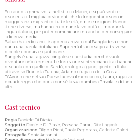
Entrando la prima volta nell’Istituto Manin, ci si può sentire
disorientati. I migliaia di studenti che lo frequentano sono in
maggioranza migranti di tutte le età, etnie e religioni. Hanno
storie diverse, ma hanno in comune la volontà di imparare la
lingua italiana, per poter comunicare ma anche per conseguire
la licenza media.
Bahari ha sedici anni, è appena arrivato dal Bangladesh e non
parla una parola di italiano. Supererà il suo disagio attraverso
piccole conquiste quotidiane.
Sangely è una ragazza cingalese che studia perché vuole
diventare un’infermiera. Le loro storie si intrecciano tra i banchi
di scuola con quelle di Sardò, profugo afgano, giunto in Italia
attraverso l’Iran e la Turchia, Adamo rifugiato della Costa
D’Avorio che nel suo Paese faceva il meccanico, Laura, ragazza
ecuadoregna che porta con sé la sua bambina Priscila e di tanti
altri…
Cast tecnico
Regia
Daniele Di Biasio
Soggetto
Daniele Di Biasio, Rossana Garau, Rita Laganà
Organizzazione
Filippo Pichi, Paola Pegoraro, Carlotta Calori
Fotografia
Sonia Antonini
Suono di presa diretta
Ignazio Vellucci