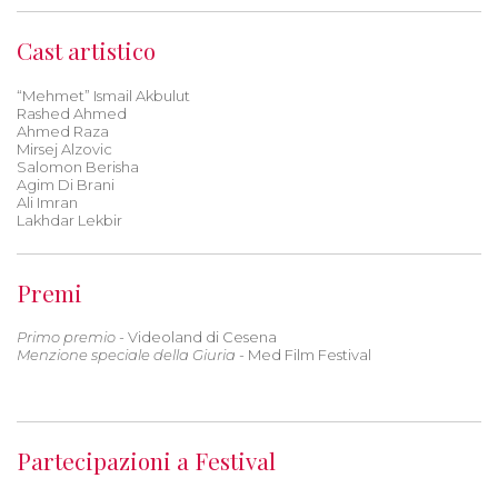
Cast artistico
“Mehmet” Ismail Akbulut
Rashed Ahmed
Ahmed Raza
Mirsej Alzovic
Salomon Berisha
Agim Di Brani
Ali Imran
Lakhdar Lekbir
Premi
Primo premio
- Videoland di Cesena
Menzione speciale della Giuria
- Med Film Festival
Partecipazioni a Festival