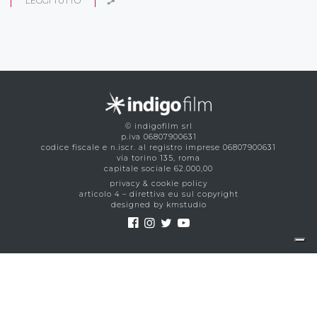
LEGGI TUTTO
© indigofilm srl
p.iva 06807900631
codice fiscale e n.iscr. al registro imprese 06807900631
via torino 135, roma
capitale sociale 62.000,00
privacy & cookie policy
articolo 4 – direttiva eu sul copyright
designed by kmstudio