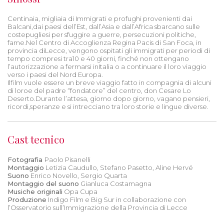
Centinaia, migliaia di Immigrati e profughi provenienti dai
Balcani,dai paesi dell’Est, dall’Asia e dall’Africa sbarcano sulle
costepugliesi per sfuggire a guerre, persecuzioni politiche,
fame.Nel Centro di Accoglienza Regina Pacis di San Foca, in
provincia diLecce, vengono ospitati gli immigrati per periodi di
tempo compresi tra10 e 40 giorni, finché non ottengano
l’autorizzazione a fermarsi inItalia o a continuare il loro viaggio
verso i paesi del Nord Europa.
Ilfilm vuole essere un breve viaggio fatto in compagnia di alcuni
di loroe del padre “fondatore” del centro, don Cesare Lo
Deserto.Durante l’attesa, giorno dopo giorno, vagano pensieri,
ricordi,speranze e si intrecciano tra loro storie e lingue diverse.
Cast tecnico
Fotografia
Paolo Pisanelli
Montaggio
Letizia Caudullo, Stefano Pasetto, Aline Hervé
Suono
Enrico Novello, Sergio Quarta
Montaggio del suono
Gianluca Costamagna
Musiche originali
Opa Cupa
Produzione
Indigo Film e Big Sur in collaborazione con
l’Osservatorio sull’Immigrazione della Provincia di Lecce