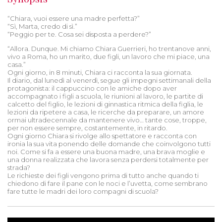
“Chiara, vuoi essere una madre perfetta?”
“Sì, Marta, credo di sì.”
“Peggio per te. Cosa sei disposta a perdere?”
“Allora. Dunque. Mi chiamo Chiara Guerrieri, ho trentanove anni,
vivo a Roma, ho un marito, due figli, un lavoro che mi piace, una
casa.”
Ogni giorno, in 8 minuti, Chiara ci racconta la sua giornata.
Il diario, dal lunedì al venerdì, segue gli impegni settimanali della
protagonista: il cappuccino con le amiche dopo aver
accompagnato i figli a scuola, le riunioni al lavoro, le partite di
calcetto del figlio, le lezioni di ginnastica ritmica della figlia, le
lezioni da ripetere a casa, le ricerche da preparare, un amore
ormai ultradecennale da mantenere vivo… tante cose, troppe,
per non essere sempre, costantemente, in ritardo.
Ogni giorno Chiara si rivolge allo spettatore e racconta con
ironia la sua vita ponendo delle domande che coinvolgono tutti
noi. Come si fa a essere una buona madre, una brava moglie e
una donna realizzata che lavora senza perdersi totalmente per
strada?
Le richieste dei figli vengono prima di tutto anche quando ti
chiedono di fare il pane con le noci e l’uvetta, come sembrano
fare tutte le madri dei loro compagni di scuola?