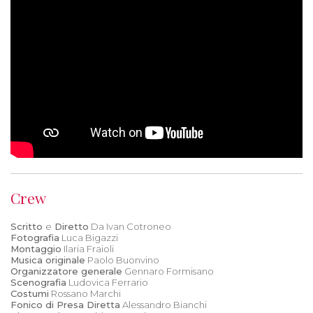
Crew
Scritto
e
Diretto
Da Ivan Cotroneo
Fotografia
Luca Bigazzi
Montaggio
Ilaria Fraioli
Musica originale
Paolo Buonvino
Organizzatore generale
Gennaro Formisano
Scenografia
Ludovica Ferrario
Costumi
Rossano Marchi
Fonico di Presa Diretta
Alessandro Bianchi