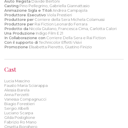
Aiuto Regista
Davide Bertoni
Casting
Pino Pellegrino, Gabriella Giannattasio
Animazione Sigla e Titoli
Andrea Campajola
Produttore Esecutivo
Viola Prestieri
Produttore per
Corriere della Sera Michela Colamussi
Produttore per
Rai Fiction Leonardo Ferrara
Prodotto da
Nicola Giuliano, Francesca Cima, Carlotta Calori
Una Produzione
Indigo Film E 21
In Collaborazione con
Corriere Della Sera e Rai Fiction
Con il supporto di
Technicolor Effetti Visivi
Promozione
Elisabetta Pieretto, Giustino Finizio
Cast
Lucia Mascino
Fausto Maria Sciarappa
Alessia Barela
Anna Ferzetti
Vanessa Compagnucci
Biagio Forestieri
Sergio Albelli
Luciano Scarpa
Gilda Postiglione
Fabrizio Ro Mano
Orsetta Borghero