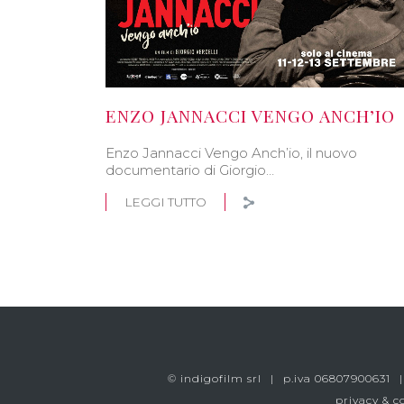
ENZO JANNACCI VENGO ANCH’IO
Enzo Jannacci Vengo Anch’io, il nuovo
documentario di Giorgio…
LEGGI TUTTO
© indigofilm srl
p.iva 06807900631
privacy & c