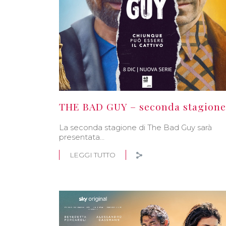
THE BAD GUY – seconda stagione
La seconda stagione di The Bad Guy sarà
presentata…
LEGGI TUTTO