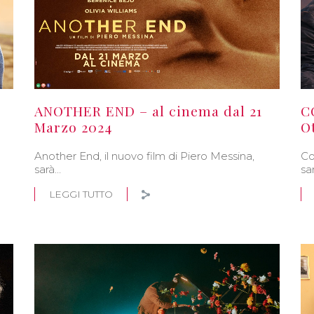
ANOTHER END – al cinema dal 21
C
Marzo 2024
O
o
Another End, il nuovo film di Piero Messina,
Co
sarà…
sa
LEGGI TUTTO