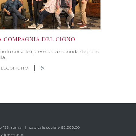
A COMPAGNIA DEL CIGNO
no in corso le riprese della seconda stagione
lla…
LEGGI TUTTO
o 135, roma
capitale sociale 62.000,00
by kmstudio