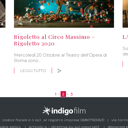
Rigoletto al Circo Massimo –
L
Rigoletto 2020
So
de
Mercoledì 20 Ottobre al Teatro dell’Opera di
Roma sono…
LEGGI TUTTO
1
2
3
codice fiscale e n.iscr. al registro imprese 06807900631
via torin
ookie policy
articolo 4 – direttiva eu sul copyright
designed 